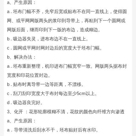
a、产生原因：
a . 坯布门幅不齐，先窄后宽或贴布不在同一直线上，使得圆
网、或平网网版两头的浆印到导带上，再粘到下一个圆网或
网版后面，继而印到下一版的布边，造成糊边。
b . 吸边器失灵，进布布边不在一直线上。
c . 圆网或平网封网封边后的宽度大于坯布门幅。
b、解决办法：
a . 坯布重新整理，机印进布门幅宽窄一致。网版两头据布封
宽度和印花位置封边。
b . 贴布时离导带一边等距离，不漂移。
c . 刮刀刮印宽度大于布封每边至少5cm以上。
d . 吸边器良完好。
3、化开 ：花形轮廓模糊不清，花纹的颜色向纤维方向渗透
a、产生原因：
a．导带清洗后刮水不干，坯布贴好后有水印。