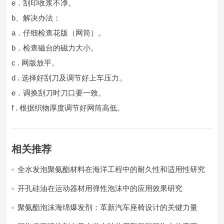
e．刮印收浆不净。
b、解决办法：
a．仔细检查花版（网筒）。
b．检查磁台的磁力大小。
c . 网版放平。
d . 选择好刮刀及调节好上车压力。
e．调换刮刀时刀口要一致。
f . 根据织物厚度调节好网筒高低。
相关推荐
全水发泡聚氨酯材料在海洋工程中的耐久性和适用性研究
开孔硅油在运动器材用弹性泡沫中的应用效果研究
聚氨酯泡沫海绵爆发剂：革新汽车座椅设计的关键力量​