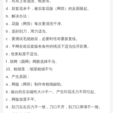
c．坯布上有油渍、蜡质等。
d．前套花未干，被后套花版（网筒）的反面吸起。
b、解决办法：
a．花版（网筒）每次要清洗干净。
b．选好刮刀，用力适当。
c．要测试毛细效应，必要时坯布重新复练。
d．平网在前后套版有条件的情况下适当拉开距离。
e . 色浆粘度不适当。
f . 筛网（圆网）网眼选择不当。
10、粗细茎 ：细茎粗细不匀
a、产生原因：
a．网版（网筒）制作有粗细缺陷。
b . 磁台的左右磁性大小不一。产生印花压力不同引起。
c．网版放置不平。
d．刮刀左右压力不一致，刀口不齐，刮刀口厚薄不一致。