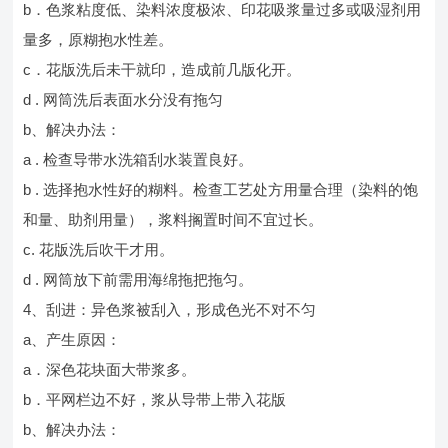
b．色浆粘度低、染料浓度极浓、印花吸浆量过多或吸湿剂用
量多，原糊抱水性差。
c．花版洗后未干就印，造成前几版化开。
d . 网筒洗后表面水分没有拖匀
b、解决办法：
a . 检查导带水洗箱刮水装置良好。
b . 选择抱水性好的糊料。检查工艺处方用量合理（染料的饱
和量、助剂用量），浆料搁置时间不宜过长。
c. 花版洗后吹干才用。
d . 网筒放下前需用海绵拖把拖匀。
4、刮进：异色浆被刮入，形成色光不对不匀
a、产生原因：
a．深色花块面大带浆多。
b．平网栏边不好，浆从导带上带入花版
b、解决办法：