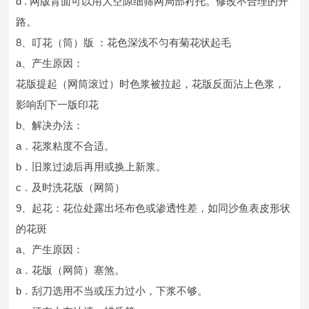
d . 网版背面可以用大空隙细筛网局部衬托。修改不合理的开
路。
8、叮花（筒）版 ：花色深浅不匀有菊花状起毛
a、产生原因：
花版提起（网筒滚过）时色浆被拉起，花版反面沾上色浆，
影响刮下一版印花
b、解决办法：
a．花浆粘度不合适。
b．旧浆过滤后再用或换上新浆。
c．及时洗花版（网筒）
9、起花：花位处露出坯布色或渗透性差，如同沙鱼表皮形状
的花斑
a、产生原因：
a．花版（网筒）塞煞。
b．刮刀选用不当或压力过小，下浆不够。