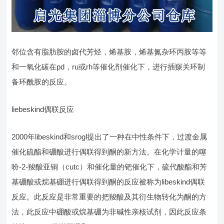
邻位含有脂肪胺的卤代芳烃，烯基胺，烯基氮杂环丙胺等等
和一氧化碳在pd，ru或rh等催化剂催化下，进行插羰关环制
备环酰胺的反应。
liebeskind偶联反应
2000年libeskind和srogl提出了一种在中性条件下，过渡金属
催化硫酯和硼酸进行偶联得到酮的新方法。在化学计量的噻
吩-2-羧酸亚铜（cutc）和催化量的钯催化下，硫代酸酯和芳
基硼酸或烷基硼进行偶联得到酮的反应被称为libeskind偶联
反应。此反应是非常重要的把羧酸及其衍生物转化为酮的方
法，此反应中硼酸或烷基硼为非碱性亲核试剂，因此反应条