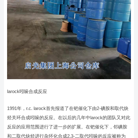
larock吲哚合成反应
1991年，r.c. larock首先报道了在钯催化下由2-碘胺和取代炔
烃关环合成吲哚的反应。在以后的几年中larock的团队又对此
反应的应用范围进行了进一步的扩展。在钯催化下，邻碘胺
和二取代炔烃进行杂环化合成2,3-二取代吲哚的反应被称为