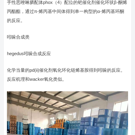
手性恶唑啉膦配体phox（4）配位的钯催化剂催化环状β-酮烯
丙酯酯，通过π-烯丙基中间体得到单一构型的α-烯丙基环酮
的反应。
吲哚合成类
hegedus吲哚合成反应
化学当量的pd(ii)催化剂氧化环化链烯基胺得到吲哚的反应。
反应机理和wacker氧化类似。