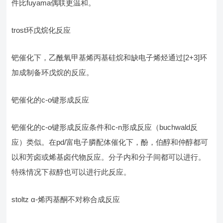
件比fuyama偶联更温和。
trost环戊烷化反应
钯催化下，乙酰氧甲基烯丙基硅烷和缺电子烯烃通过[2+3]环
加成制备环戊烷的反应。
钯催化的c-o键形成反应
钯催化的c-o键形成反应条件和c-n形成反应（buchwald反
应）类似。在pd/富电子膦配体催化下，酚，伯醇和仲醇都可
以和芳卤或烯基卤代物反应。分子内和分子间都可以进行。
特殊情况下叔醇也可以进行此反应。
stoltz α-烯丙基酮不对称合成反应