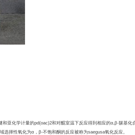
烯醇醚和亚化学计量的pd(oac)2和对醌室温下反应得到相应的α,β-羰基化
择性氧化为α，β-不饱和酮的反应被称为saegusa氧化反应。