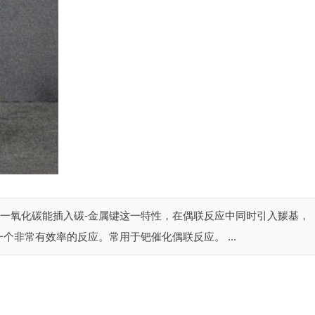
oupling 利用一氧化碳能插入碳-金属键这一特性，在偶联反应中同时引入羰基，
非常有效率的反应。常用于钯催化偶联反应。 ...