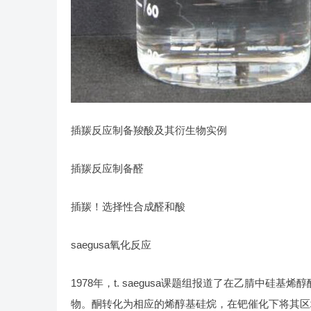
插羰反应制备羧酸及其衍生物实例
插羰反应制备醛
插羰！选择性合成醛和酸
saegusa氧化反应
1978年，t. saegusa课题组报道了在乙腈中硅基
物。酮转化为相应的烯醇基硅烷，在钯催化下将其区域选