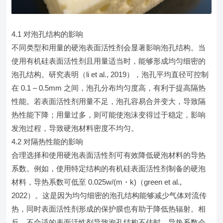
4.1 对泡孔结构的影响
不同类型和用量的硬泡表面活性剂会显著影响泡孔结构。当
使用有机硅表面活性剂且用量适当时，能够形成均匀细密的
泡孔结构。研究表明（li et al., 2019），泡孔平均直径可控制
在 0.1 – 0.5mm 之间，泡孔分布均匀度高，有利于提高隔热
性能。若表面活性剂用量不足，泡孔容易合并变大，导致隔
热性能下降；用量过多，则可能使泡沫变得过于稳定，影响
发泡过程，导致硬泡材料密度不均匀。
4.2 对隔热性能的影响
合理选择和使用硬泡表面活性剂可有效降低硬泡材料的导热
系数。例如，使用特定结构的有机硅表面活性剂制备的硬泡
材料，导热系数可低至 0.025w/(m・k)（green et al.,
2022）。这是因为均匀细密的泡孔结构能够减少气体对流传
热，同时表面活性剂形成的保护膜也有助于降低热辐射。相
反，不合适的表面活性剂导致泡孔结构不佳时，导热系数会