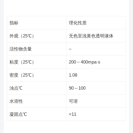
指标
理化性质
外观（25℃）
无色至浅黄色透明液体
活性物含量
–
粘度（25℃）
200 – 400mpa·s
密度（25℃）
1.08
浊点℃
90 – 100
水溶性
可溶
凝固点℃
<11