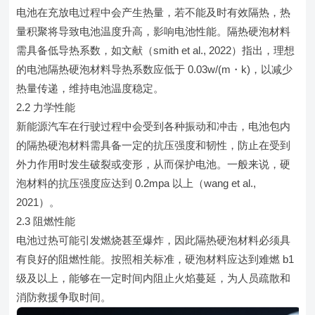
电池在充放电过程中会产生热量，若不能及时有效隔热，热
量积聚将导致电池温度升高，影响电池性能。隔热硬泡材料
需具备低导热系数，如文献（smith et al., 2022）指出，理想
的电池隔热硬泡材料导热系数应低于 0.03w/(m・k)，以减少
热量传递，维持电池温度稳定。
2.2 力学性能
新能源汽车在行驶过程中会受到各种振动和冲击，电池包内
的隔热硬泡材料需具备一定的抗压强度和韧性，防止在受到
外力作用时发生破裂或变形，从而保护电池。一般来说，硬
泡材料的抗压强度应达到 0.2mpa 以上（wang et al.,
2021）。
2.3 阻燃性能
电池过热可能引发燃烧甚至爆炸，因此隔热硬泡材料必须具
有良好的阻燃性能。按照相关标准，硬泡材料应达到难燃 b1
级及以上，能够在一定时间内阻止火焰蔓延，为人员疏散和
消防救援争取时间。