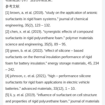
参考文献
[1] brown, a. et al. (2018). “study on the application of anionic
surfactants in rigid foam systems.” journal of chemical
engineering, 35(2), 123 – 132.
[2] chen, x. et al. (2019). “synergistic effects of compound
surfactants in rigid polyurethane foam.” polymer materials
science and engineering, 35(5), 89 – 95.
[3] green, b. et al. (2022). “effect of silicone – based
surfactants on the thermal insulation performance of rigid
foam for battery insulation.” energy storage materials, 45, 234
– 242.
[4] johnson, c. et al. (2021). “high – performance silicone
surfactants for rigid foam applications in electric vehicle
batteries.” advanced materials, 33(12), 1 – 10.
[5] li, y. et al. (2019). “influence of surfactant on cell structure
and properties of rigid polyurethane foam.” journal of materials