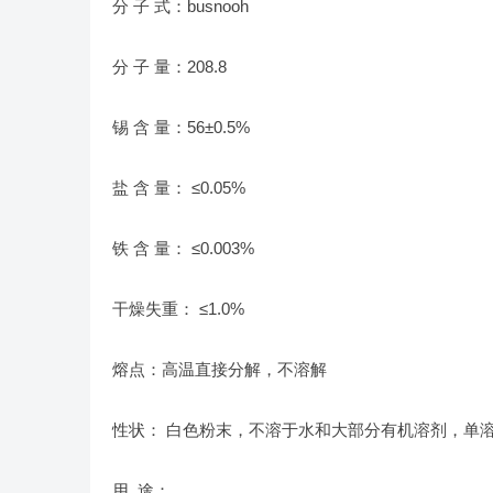
分 子 式：busnooh
分 子 量：208.8
锡 含 量：56±0.5%
盐 含 量： ≤0.05%
铁 含 量： ≤0.003%
干燥失重： ≤1.0%
熔点：高温直接分解，不溶解
性状： 白色粉末，不溶于水和大部分有机溶剂，单
用 途：