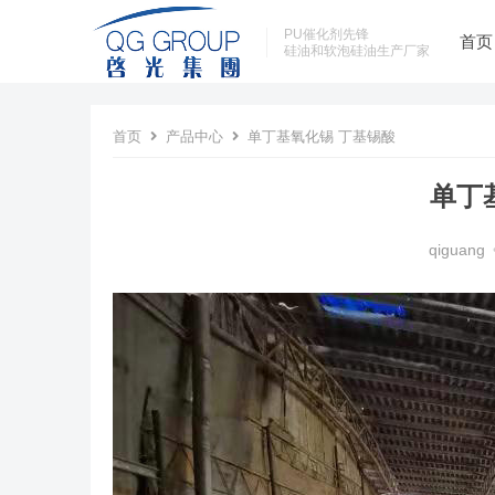
PU催化剂先锋
首页
硅油和软泡硅油生产厂家
首页
产品中心
单丁基氧化锡 丁基锡酸
单丁
qiguang