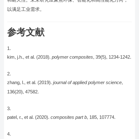
以满足工业需求。
参考文献
kim, j.h., et al. (2018).
polymer composites
, 39(5), 1234-1242.
zhang, l., et al. (2019).
journal of applied polymer science
,
136(20), 47582.
patel, r., et al. (2020).
composites part b
, 185, 107774.