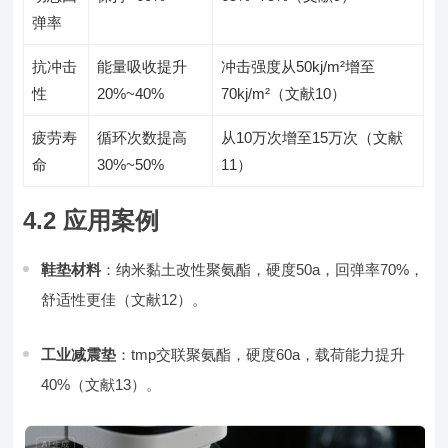
弹率
抗冲击
能量吸收提升
冲击强度从50kj/m²增至
性
20%~40%
70kj/m²（文献10）
疲劳寿
循环次数提高
从10万次增至15万次（文献
命
30%~50%
11）
4.2 应用案例
鞋垫材料
：纳米黏土改性聚氨酯，硬度50a，回弹率70%，
舒适性更佳（文献12）。
工业减震垫
：tmp交联聚氨酯，硬度60a，载荷能力提升
40%（文献13）。