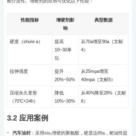
耐介质性。增硬剂的应用可优化以下性能：
性能指标
增硬剂影
典型数据
响
硬度（shore a）
提高
从70a增至90a（文献
10~30单
4）
位
拉伸强度
提升
从25mpa增至
20%~50%
40mpa（文献5）
压缩永久变形
降低
从40%降至28%（文献
（70℃×24h）
10%~30%
6）
3.2 应用案例
汽车油封
：采用sio₂增硬的聚氨酯，硬度达85a，耐油性提