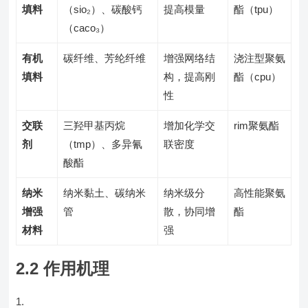
填料
（sio₂）、碳酸钙
提高模量
酯（tpu）
（caco₃）
有机
碳纤维、芳纶纤维
增强网络结
浇注型聚氨
填料
构，提高刚
酯（cpu）
性
交联
三羟甲基丙烷
增加化学交
rim聚氨酯
剂
（tmp）、多异氰
联密度
酸酯
纳米
纳米黏土、碳纳米
纳米级分
高性能聚氨
增强
管
散，协同增
酯
材料
强
2.2 作用机理