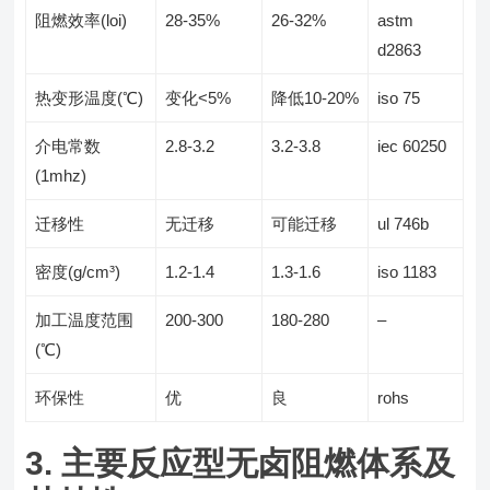
阻燃效率(loi)
28-35%
26-32%
astm
d2863
热变形温度(℃)
变化<5%
降低10-20%
iso 75
介电常数
2.8-3.2
3.2-3.8
iec 60250
(1mhz)
迁移性
无迁移
可能迁移
ul 746b
密度(g/cm³)
1.2-1.4
1.3-1.6
iso 1183
加工温度范围
200-300
180-280
–
(℃)
环保性
优
良
rohs
3. 主要反应型无卤阻燃体系及