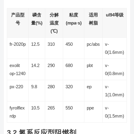
产品型
磷含
分解
粘度
适用
ul94等级
号
量(%)
温度
(mpa·s)
树脂
(℃)
fr-2020p
12.5
310
450
pc/abs
v-
0(1.6mm)
exolit
14.2
290
680
pbt
v-
op-1240
0(0.8mm)
px-220
9.8
280
320
ep
v-
1(1.0mm)
fyrolflex
10.5
265
550
ppe
v-
rdp
0(1.5mm)
3.2 氮系反应型阻燃剂