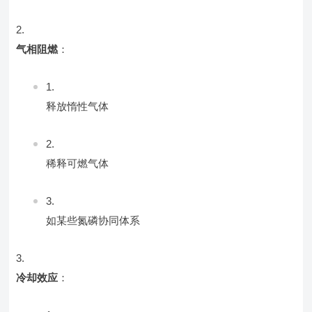
气相阻燃
：
释放惰性气体
稀释可燃气体
如某些氮磷协同体系
冷却效应
：