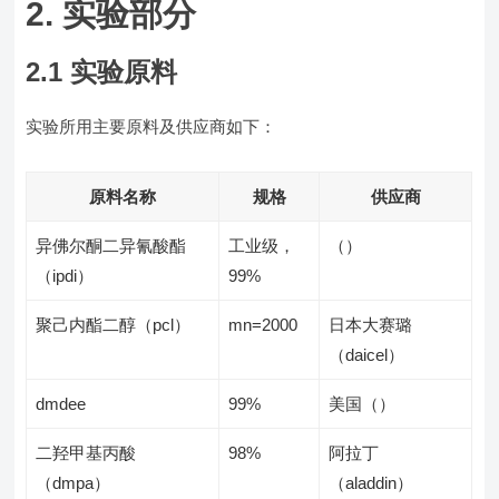
2. 实验部分
2.1 实验原料
实验所用主要原料及供应商如下：
原料名称
规格
供应商
异佛尔酮二异氰酸酯
工业级，
（）
（ipdi）
99%
聚己内酯二醇（pcl）
mn=2000
日本大赛璐
（daicel）
dmdee
99%
美国（）
二羟甲基丙酸
98%
阿拉丁
（dmpa）
（aladdin）