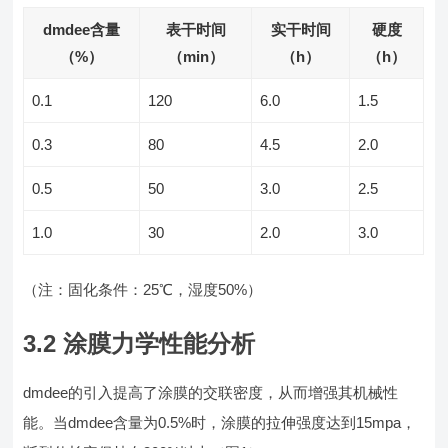
dmdee含量
表干时间
实干时间
硬度
（%）
（min）
（h）
（h）
0.1
120
6.0
1.5
0.3
80
4.5
2.0
0.5
50
3.0
2.5
1.0
30
2.0
3.0
（注：固化条件：25℃，湿度50%）
3.2 涂膜力学性能分析
dmdee的引入提高了涂膜的交联密度，从而增强其机械性
能。当dmdee含量为0.5%时，涂膜的拉伸强度达到15mpa，