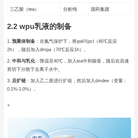
三乙胺（tea）
分析纯
国药集团
2.2 wpu乳液的制备
预聚体制备
：在氮气保护下，将ipdi与pcl（80℃反应
2h），随后加入dmpa（70℃反应1h）。
中和与乳化
：降温至40℃，加入tea中和羧基，随后在高速
剪切下分散于去离子水中。
后扩链
：加入乙二胺进行扩链，然后加入dmdee（变量：
0.1%-1.0%）。
+