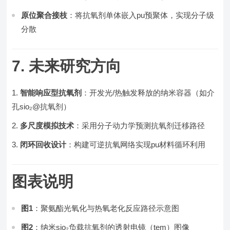
原位聚合接枝
：将抗氧剂单体嵌入pu预聚体，实现分子级
分散
7. 未来研究方向
智能响应型抗氧剂
：开发光/热触发释放的纳米容器（如介
孔sio₂@抗氧剂）
多尺度模拟技术
：采用分子动力学预测抗氧剂迁移路径
闭环回收设计
：构建可逆抗氧网络实现pu材料循环利用
图表说明
图1
：聚氨酯光氧化与热氧老化反应路径示意图
图2
：纳米sio₂负载抗氧剂的透射电镜（tem）图像