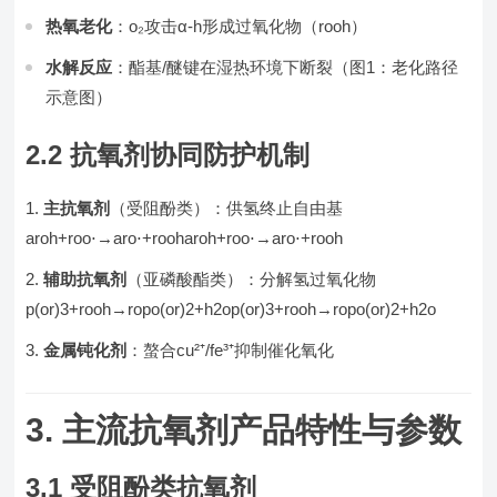
热氧老化
：o₂攻击α-h形成过氧化物（rooh）
水解反应
：酯基/醚键在湿热环境下断裂（图1：老化路径
示意图）
2.2 抗氧剂协同防护机制
主抗氧剂
（受阻酚类）：供氢终止自由基
aroh+roo⋅→aro⋅+rooh
aroh
+
roo
⋅
→
aro
⋅
+
rooh
辅助抗氧剂
（亚磷酸酯类）：分解氢过氧化物
p(or)3+rooh→ropo(or)2+h2o
p(or)
3
+
rooh
→
ropo(or)
2
+
h
2
o
金属钝化剂
：螯合cu²⁺/fe³⁺抑制催化氧化
3. 主流抗氧剂产品特性与参数
3.1 受阻酚类抗氧剂