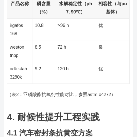
产品名称
磷含量
水解稳定性（ph
相容性（与pu
（%）
7, 90℃）
基体）
irgafos
10.8
>96 h
优
168
weston
8.5
72 h
良
tnpp
adk stab
9.2
120 h
优
3290k
（表2：亚磷酸酯抗氧剂性能对比，参照astm d4272）
4. 耐候性提升工程实践
4.1 汽车密封条抗黄变方案