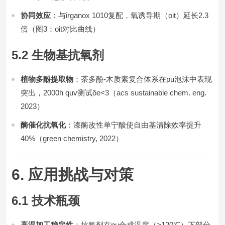
协同效应
：与irganox 1010复配，氧诱导期（oit）延长2.3
倍（图3：oit对比曲线）
5.2 生物基抗氧剂
植物多酚提取物
：茶多酚-木质素复合体系在pu泡沫中表现
突出，2000h quv测试δe<3（acs sustainable chem. eng.
2023）
酶催化抗氧化
：漆酶改性单宁酸使自由基清除效率提升
40%（green chemistry, 2022）
6. 应用挑战与对策
6.1 技术瓶颈
高温加工稳定性
：抗氧剂在pu合成温度（>120℃）下部分