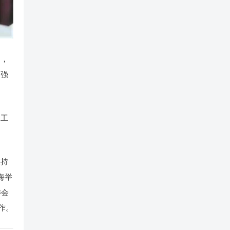
台，
加强
业工
支持
海举
委会
作。