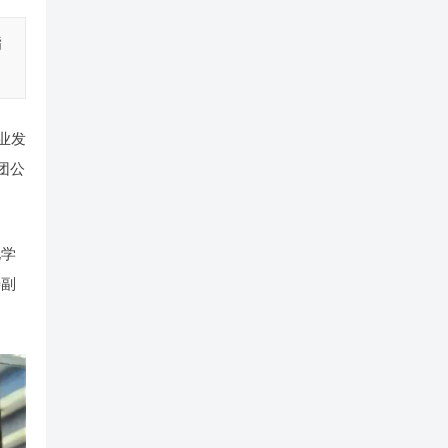
酯
业发
团公
化学
涛副