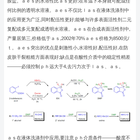
胺盐。ａｅｓ的水溶性比ａｓ更好;在常温下本身就可配成任
何比例的透明水溶液。ａｅｓ不仅比ｌａｓ在液体洗涤剂中
的应用更为广泛,同时配伍性更好;能够与许多表面活性剂二元
复配或多元复配成透明水溶液。ａｅｓ在合成表面活性剂中,
产量居第三,价格低于ａｓ,2002年70%ａｅｓ价格为8500元/
ｔ。ａｅｓ突出的优点是刺激性小,水溶性好,配伍性好,在防
皮肤干裂粗糙方面表现好;缺点是在酸性介质中的稳定性稍差
———必须控制ｐｈ远大于4,去污力次于ｌａｓ、ａｓ。
ａｓ在液体洗涤剂中应用,要注意ｐｈ介质条件———酸度不