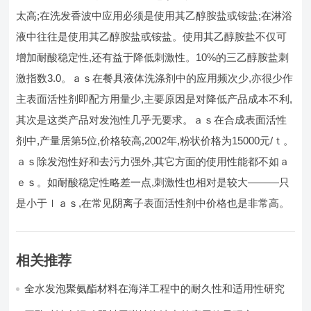
太高;在洗发香波中应用必须是使用其乙醇胺盐或铵盐;在淋浴
液中往往是使用其乙醇胺盐或铵盐。使用其乙醇胺盐不仅可
增加耐酸稳定性,还有益于降低刺激性。10%的三乙醇胺盐刺
激指数3.0。ａｓ在餐具液体洗涤剂中的应用频次少,亦很少作
主表面活性剂即配方用量少,主要原因是对降低产品成本不利,
其次是这类产品对发泡性几乎无要求。ａｓ在合成表面活性
剂中,产量居第5位,价格较高,2002年,粉状价格为15000元/ｔ。
ａｓ除发泡性好和去污力强外,其它方面的使用性能都不如ａ
ｅｓ。如耐酸稳定性略差一点,刺激性也相对是较大———只
是小于ｌａｓ,在常见阴离子表面活性剂中价格也是非常高。
相关推荐
全水发泡聚氨酯材料在海洋工程中的耐久性和适用性研究