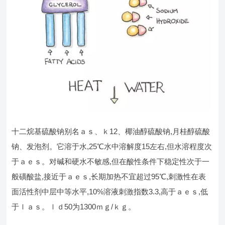
十二烷基硫酸钠别名ａｓ、ｋ12、椰油醇硫酸钠,月桂醇硫酸
钠、发泡剂。它溶于水,25℃水中溶解度15左右,但水溶程度次
于ａｅｓ。对碱和硬水不敏感,但在酸性条件下稳定性次于一
般磺酸盐,接近于ａｅｓ,长期加热不宜超过95℃,刺激性在表
面活性剂中层中等水平,10%溶液刺激指数3.3,高于ａｅｓ,低
于ｌａｓ。ｌｄ50为1300ｍｇ/ｋｇ。