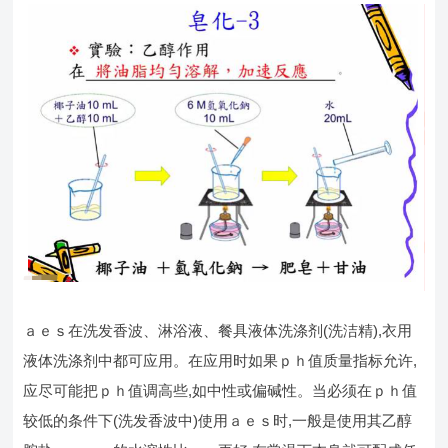
ａｅｓ在洗发香波、淋浴液、餐具液体洗涤剂(洗洁精),衣用
液体洗涤剂中都可应用。在应用时如果ｐｈ值质量指标允许,
应尽可能把ｐｈ值调高些,如中性或偏碱性。当必须在ｐｈ值
较低的条件下(洗发香波中)使用ａｅｓ时,一般是使用其乙醇