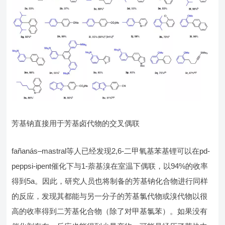
芳基钠直接用于芳基卤代物的交叉偶联
fañanás–mastral等人已经发现2,6-二甲氧基苯基锂可以在pd-
peppsi-ipent催化下与1-萘基溴在室温下偶联，以94%的收率
得到5a。因此，研究人员也将制备的芳基钠化合物进行同样
的反应，发现其都能与另一分子的芳基氯代物或溴代物以很
高的收率得到二芳基化合物（除了对甲基氯苯）。如果没有