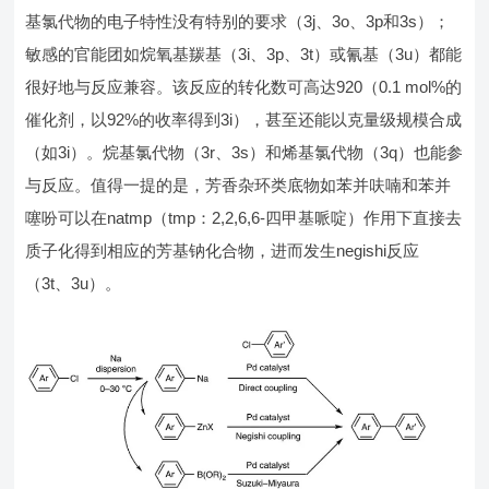
基氯代物的电子特性没有特别的要求（3j、3o、3p和3s）；
敏感的官能团如烷氧基羰基（3i、3p、3t）或氰基（3u）都能
很好地与反应兼容。该反应的转化数可高达920（0.1 mol%的
催化剂，以92%的收率得到3i），甚至还能以克量级规模合成
（如3i）。烷基氯代物（3r、3s）和烯基氯代物（3q）也能参
与反应。值得一提的是，芳香杂环类底物如苯并呋喃和苯并
噻吩可以在natmp（tmp：2,2,6,6-四甲基哌啶）作用下直接去
质子化得到相应的芳基钠化合物，进而发生negishi反应
（3t、3u）。