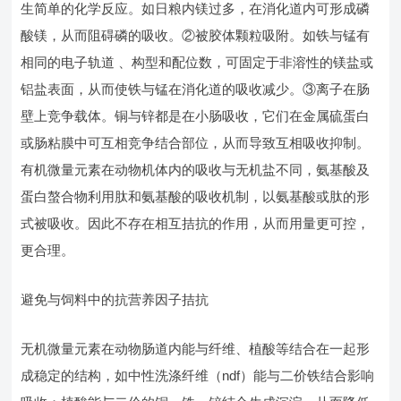
生简单的化学反应。如日粮内镁过多，在消化道内可形成磷
酸镁，从而阻碍磷的吸收。②被胶体颗粒吸附。如铁与锰有
相同的电子轨道 、构型和配位数，可固定于非溶性的镁盐或
铝盐表面，从而使铁与锰在消化道的吸收减少。③离子在肠
壁上竞争载体。铜与锌都是在小肠吸收，它们在金属硫蛋白
或肠粘膜中可互相竞争结合部位，从而导致互相吸收抑制。
有机微量元素在动物机体内的吸收与无机盐不同，氨基酸及
蛋白螯合物利用肽和氨基酸的吸收机制，以氨基酸或肽的形
式被吸收。因此不存在相互拮抗的作用，从而用量更可控，
更合理。
避免与饲料中的抗营养因子拮抗
无机微量元素在动物肠道内能与纤维、植酸等结合在一起形
成稳定的结构，如中性洗涤纤维（ndf）能与二价铁结合影响