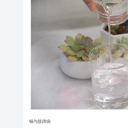
铜与肢蹄病