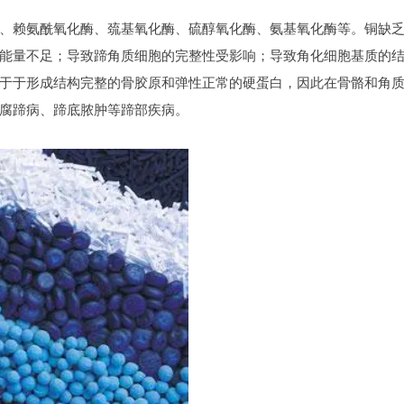
、赖氨酰氧化酶、巯基氧化酶、硫醇氧化酶、氨基氧化酶等。铜缺
能量不足；导致蹄角质细胞的完整性受影响；导致角化细胞基质的
于于形成结构完整的骨胶原和弹性正常的硬蛋白，因此在骨骼和角
腐蹄病、蹄底脓肿等蹄部疾病。