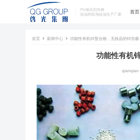
PU催化剂先锋
首页
硅油和软泡硅油生产厂家
首页
新闻中心
功能性有机锌螯合物，无枝晶的锌负极
功能性有机
qianqian