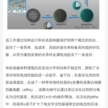
该工作通过结构设计和在表面构建保护层两个概念的结合，
提供了一条简单、低成本、高效的途径来制备高性能的锌负
极，从而为蓬勃发展的水系锌金属电池提供了一条途径。
有机电极材料缓慢的反应动力学和结构不稳定性，限制了水
系锌有机电池性能的进一步提升。鉴于此，长春应化所的张
新波课题组，合成了一种带有惰性羟基的z折叠羟基聚合物聚
四氟氢醌（ptfhq），该聚合物可以通过原位活化过程部分氧
化为活性羰基，然后进行zn2+的储存/释放。在活化的ptfhq
中，羟基和s原子扩大了电化学活性羰基附近的电负性区域，