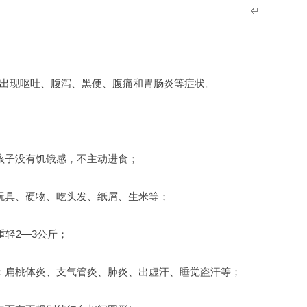
出现呕吐、腹泻、黑便、腹痛和胃肠炎等症状。
孩子没有饥饿感，不主动进食；
玩具、硬物、吃头发、纸屑、生米等；
重轻2—3公斤；
：扁桃体炎、支气管炎、肺炎、出虚汗、睡觉盗汗等；