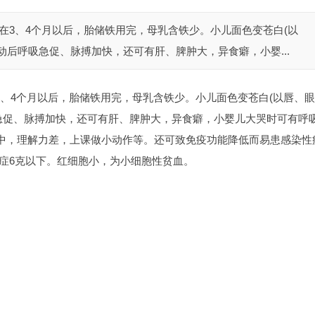
在3、4个月以后，胎储铁用完，母乳含铁少。小儿面色变苍白(以
动后呼吸急促、脉搏加快，还可有肝、脾肿大，异食癖，小婴...
3、4个月以后，胎储铁用完，母乳含铁少。小儿面色变苍白(以唇、眼
急促、脉搏加快，还可有肝、脾肿大，异食癖，小婴儿大哭时可有呼
集中，理解力差，上课做小动作等。还可致免疫功能降低而易患感染性
重症6克以下。红细胞小，为小细胞性贫血。