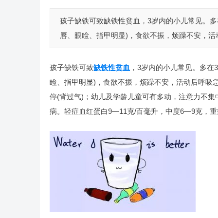
孩子缺铁可致缺铁性贫血，3岁内的小儿常见。多
唇、眼睑、指甲明显)，食欲不振，烦躁不安，活
孩子缺铁可致
缺铁性贫血
，3岁内的小儿常见。多在
睑、指甲明显)，食欲不振，烦躁不安，活动后呼吸
停(背过气)；幼儿及学龄儿童可有多动，注意力不
病。轻症血红蛋白9—11克/百毫升，中度6—9克，