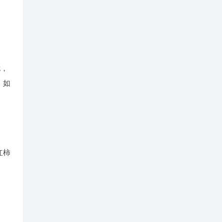
扰，
，如
红柿