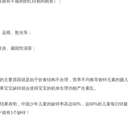
表面有不规则的红白相间图形）；
、远视、散光等；
皮炎、顽固性湿疹；
的主要原因就是由于饮食结构不合理，营养不均衡导致锌元素的摄
果宝宝缺锌就会使得宝宝的机体生理功能产生紊乱。
结果表明，中国少年儿童的缺锌率高达60%，这60%的儿童每日锌摄
中就有1个缺锌！