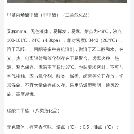
甲基丙烯酸甲酯（甲甲酯）（三类危化品）
又称mma。无色液体，易挥发，易燃。熔点为-48℃，沸点
100-101℃，24℃（4.3kpa），相对密度0.9440（20/4℃），
溶于乙醇、、丙酮等多种有机溶剂，微溶于乙二醇和水。在
光、热、电离辐射和催化剂存在下易聚合。远离火种、热
源。避光保存。库温不宜超过37℃。包装要求密封，不可与
空气接触。应与氧化剂、酸类、碱类、卤素等分开存放，切
忌混储。不宜大量储存或久存。采用防爆型照明、通风设
施。高度易燃。
碳酸二甲酯 （八类危化品）
无色液体，有芳香气味。熔点（℃）：0.5，沸点（℃）：