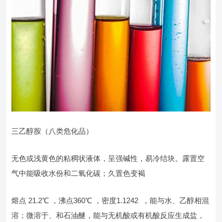
三乙醇胺（八类危化品）
无色或浅黄色的粘稠状液体，呈强碱性，易冷结块。露置空
气中能吸收水份和二氧化碳；久置色变褐
熔点 21.2℃ ，沸点360℃ ，密度1.1242 ，能与水、乙醇相混
溶；微溶于、和石油醚，能与无机酸或有机酸反应生成盐，