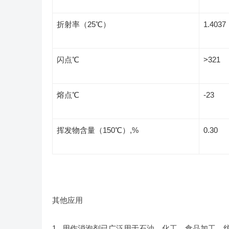
折射率（25℃）
1.4037
闪点℃
>321
熔点℃
-23
挥发物含量（150℃）,%
0.30
其他应用
1. 用作消泡剂已广泛用于石油、化工、食品加工