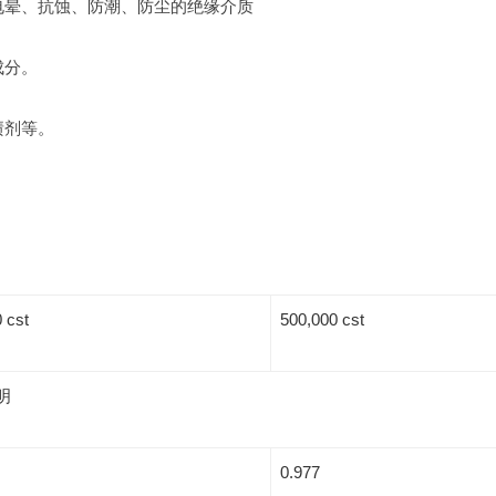
电晕、抗蚀、防潮、防尘的绝缘介质
成分。
渍剂等。
 cst
500,000 cst
明
0.977