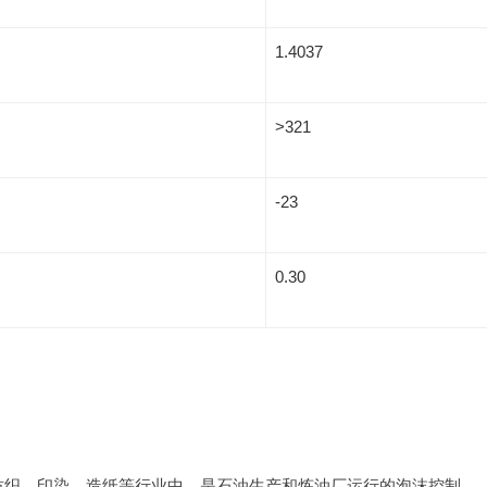
1.4037
>321
-23
0.30
、纺织、印染、造纸等行业中。是石油生产和炼油厂运行的泡沫控制。