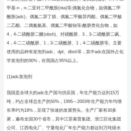
甲基-n，n-二亚对二甲酰胺(nta)等;偶氮化合物，如偶氮二甲
酰胺(adc)、偶氮二异丁腈、偶氮二甲酸异丙酯、偶氮二甲酸
二乙酯、二偶氮氨基、偶氮二甲酸钡等;酰肼类化合物，如
4，4-二磺酰肼二醚(obsh)、对磺酰肼、3，3-二磺酰肼二砜、
4，4-二二磺酰肼、1，3-二磺酰肼、1，4-二磺酰肼等。主要
使用的品种有发泡剂adc、dpt、dbsh等，其中adc在国外占化
学发泡剂的90%，在我国占95%以上。
(1)adc发泡剂
我国是全球大的adc生产国与供应国，年生产能力达到15万
吨，约占全球总生产的50%，1995～2003年生产能力年均增
长率约为18%，呈现了快速的发展势头。生产厂家有30多
家，遍布全国30个省市，其中江苏索普集团、浙江巨化集团
公司、江西电化厂、宁夏电化厂年生产能力都达到万吨级水