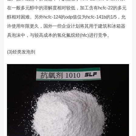
在一般多元醇中的溶解度相对较低，加工含有hcfc-22的多元
醇相对困难。另外hcfc-124的odp值仅为hcfc-141b的1/5，允
许使用年限更久，国外一些企业计划将其用于建筑和冰箱器
具泡沫中，与较高成本的氢化氟烷烃(hfc)进行竞争。
(3)烃类发泡剂