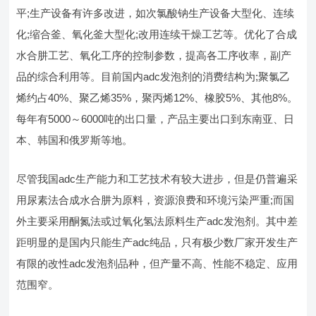
平;生产设备有许多改进，如次氯酸钠生产设备大型化、连续
化;缩合釜、氧化釜大型化;改用连续干燥工艺等。优化了合成
水合肼工艺、氧化工序的控制参数，提高各工序收率，副产
品的综合利用等。目前国内adc发泡剂的消费结构为;聚氯乙
烯约占40%、聚乙烯35%，聚丙烯12%、橡胶5%、其他8%。
每年有5000～6000吨的出口量，产品主要出口到东南亚、日
本、韩国和俄罗斯等地。
尽管我国adc生产能力和工艺技术有较大进步，但是仍普遍采
用尿素法合成水合肼为原料，资源浪费和环境污染严重;而国
外主要采用酮氮法或过氧化氢法原料生产adc发泡剂。其中差
距明显的是国内只能生产adc纯品，只有极少数厂家开发生产
有限的改性adc发泡剂品种，但产量不高、性能不稳定、应用
范围窄。