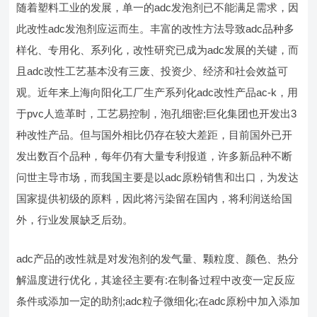
随着塑料工业的发展，单一的adc发泡剂已不能满足需求，因
此改性adc发泡剂应运而生。丰富的改性方法导致adc品种多
样化、专用化、系列化，改性研究已成为adc发展的关键，而
且adc改性工艺基本没有三废、投资少、经济和社会效益可
观。近年来上海向阳化工厂生产系列化adc改性产品ac-k，用
于pvc人造革时，工艺易控制，泡孔细密;巨化集团也开发出3
种改性产品。但与国外相比仍存在较大差距，目前国外已开
发出数百个品种，每年仍有大量专利报道，许多新品种不断
问世主导市场，而我国主要是以adc原粉销售和出口，为发达
国家提供初级的原料，因此将污染留在国内，将利润送给国
外，行业发展缺乏后劲。
adc产品的改性就是对发泡剂的发气量、颗粒度、颜色、热分
解温度进行优化，其途径主要有:在制备过程中改变一定反应
条件或添加一定的助剂;adc粒子微细化;在adc原粉中加入添加