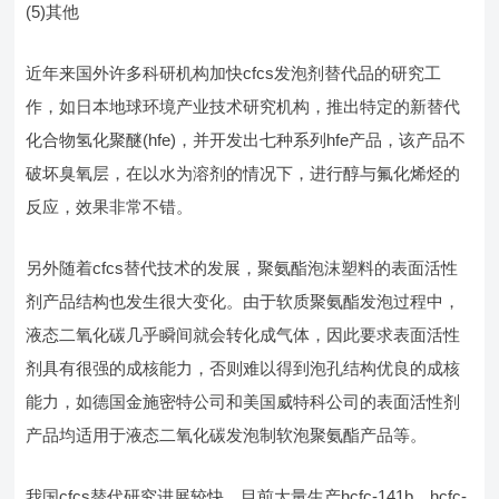
(5)其他
近年来国外许多科研机构加快cfcs发泡剂替代品的研究工
作，如日本地球环境产业技术研究机构，推出特定的新替代
化合物氢化聚醚(hfe)，并开发出七种系列hfe产品，该产品不
破坏臭氧层，在以水为溶剂的情况下，进行醇与氟化烯烃的
反应，效果非常不错。
另外随着cfcs替代技术的发展，聚氨酯泡沫塑料的表面活性
剂产品结构也发生很大变化。由于软质聚氨酯发泡过程中，
液态二氧化碳几乎瞬间就会转化成气体，因此要求表面活性
剂具有很强的成核能力，否则难以得到泡孔结构优良的成核
能力，如德国金施密特公司和美国威特科公司的表面活性剂
产品均适用于液态二氧化碳发泡制软泡聚氨酯产品等。
我国cfcs替代研究进展较快，目前大量生产hcfc-141b、hcfc-