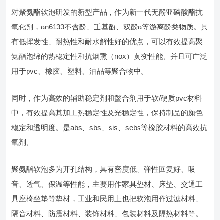
对聚氨酯软泡研发的新型产品，作为新一代无酚亚磷酸酯抗
氧化剂，an6133不含酚、壬基酚、双酚a等游离酚类物质。具
有低挥发性、耐热性和耐水解性好的优点，可以有效提高聚
氨酯泡绵的热稳定性和抗烟熏（nox）黄变性能。并且可广泛
用于pvc、橡胶、塑料、油品等聚合物中。
同时，作为高效的辅助稳定剂和螯合剂用于软/硬质pvc材料
中，有效提高其加工热稳定性及光稳定性，保持制品的颜色
稳定和透明度。是abs、sbs、sis、sebs等橡胶材料的高效抗
氧剂。
聚氨酯软泡多为开孔结构，具有密度低、弹性回复好、吸
音、透气、保温等性能，主要用作家具垫材、床垫、交通工
具座椅坐垫等垫材，工业和民用上也把软泡用作过滤材料、
隔音材料、防震材料、装饰材料、包装材料及隔热材料等。