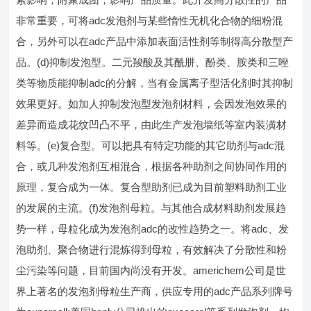
非常重要，可将adc发泡剂与某些惰性无机化合物的细粉混
合，另外可以在adc产品中添加表面活性剂等制得高分散型产
品。(d)抑制发泡型。二元羧酸及其酰肼、酚类、胺类和三唑
类等物质能抑制adc的分解，当有金属离子型活化剂时其抑制
效果更好。如加人抑制发泡型发泡剂材料，会因发泡效果的
差异而造成花纹凹凸不平，由此生产发泡墙纸等室内装潢材
料等。(e)复合型。可以把具有特定功能的其它助剂与adc混
合，或几种发泡剂互相混合，根据各种助剂之间协同作用的
原理，复合成为一体。复合型助剂已成为目前塑料助剂工业
的发展的主流。(f)发泡剂母粒。与其他合成材料助剂发展趋
势一样，母粒化成为发泡剂adc的改性趋势之一。将adc、发
泡助剂、聚合物进行混炼得到母粒，有效解决了分散性和粉
尘污染等问题，目前国内尚没有开发。americhem公司是世
界上著名的发泡剂母粒生产商，供应专用的adc产品系列牌号