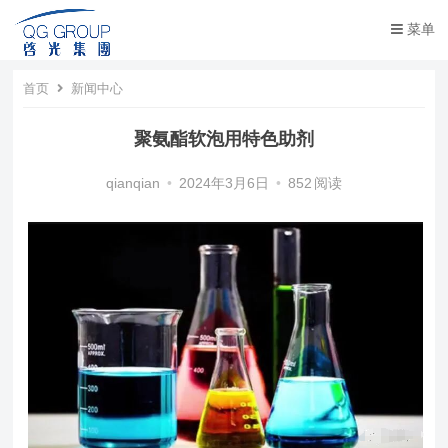
菜单
首页
新闻中心
聚氨酯软泡用特色助剂
qianqian
•
2024年3月6日
•
852
阅读