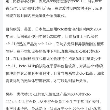
定，比较容易分解，因此其odp要远远小于cfc-11，所以hcfc
被当作cfc发泡剂代替代产品，在过渡时期内暂时使用，应尽
可能在短时间内被无氯化合物所取代。
目前欧盟、美国、日本禁止使用hcfc类发泡剂的时间为2004
年底，我国截止使用年限为2030年。目前商业上可以替代
cfc-11成熟的产品为hcfc-14lb，它与多元醇和异氰酸酯的相溶
性好，在不增加设备的条件下可以直接用hcfc-14lb代替cfc-
11，在达到同样密度和相近的物理特性泡沫体时用量要少于
cfc-11。hcfc-141b的缺陷在于原料价格较高，对某些abs和高
抗冲击性聚乙烯具有溶解性，且其导热系数比cfc-11高，因此
需要得到的泡沫体密度较高，才可以达到隔热效果。
另外一类代替cfc-11的氢化氟氯烃产品为60:40的hcfc-
22/hcfc-14lb混合物，这类混合物是工业生产中常用的溶剂，
生产技术成熟，价格适中，缺点在于hcfc-22/hcfc-141b体系