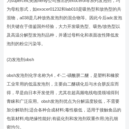
为supercell;美国henly公司推出的exocerol等系列发泡剂，均
为母粒形式，如exocer01232和lab010是吸热型和放热型的共
混物，a038是几种放热发泡剂的混合物等。因此今后adc发泡
剂关键在于借鉴国外经验，大力开发吸热型、吸热/放热型以
及高温分解型发泡剂品种，并通过母料化和表面改性降低发
泡剂的粉尘污染等。
(2)发泡剂obsh
obsh发泡剂化学名称为4，4′-二-磺酰肼二醚，是塑料和橡胶
工业常用的低温发泡剂，主要由二醚磺化后与水合肼反应而
得，早是由日本开发使用，尤其在超高频电线电缆领域得到
青睐和广泛应用。obsh发泡剂优点为分解温度较低，不需要
加分解助剂;适合各种合成材料;毒性极低，适用于接触食品的
包装材料;电绝缘性能好;有硫化剂和发泡剂双重作用;泡孔细
密均匀。