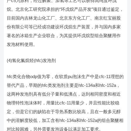
产c5为原料，经过解聚、加氢等工艺可以获得高纯度环戊
烷。北京化工研究院承担的“环戊烷产品开发”项目通过鉴定，
目前国内吉林龙山化工厂、北京东方化工厂、南京红宝丽股
份有限公司等已经成功建设环戊烷生产装置，并与国内多家
著名的冰箱生产企业联合，为其提供环戊烷型组合聚醚用作
发泡材料使用。
(4)氢化氟烷烃(hfc)发泡剂
hfc类化合物odp值为零，在软质pu泡沫生产中是cfc-11理想的
替代产品，早期的hfc类发泡剂主要是hfc-134a和hfc-152a，
这两种发泡剂具有低分子量和低沸点，达到相同密度和相近
物理特性泡沫体时，用量比cfc-11用量少，并且性能比较稳
定，但是它们的缺陷在于导热系数比较高，且在一般多元醇
中的溶解度较低，加工含有hfc-134a和hfc-152a的组合聚醚相
对比较困难，另外需要发泡设备以满足加工要求。