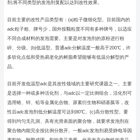
剂;将不同类型的发泡剂复配以达到改性效果。
目前主要的改性产品类型有：(a)粒子微细化型。目前国内的
adc粒子粗、牌号少，国外按颗粒度不同有多种牌号，以适应
不同合成材料的发泡需要。主要是对发泡剂的原粉进行粉
碎、分级。(b)低温型。普通adc分解温度一般高于200℃，许
多软化点低和受热易老化的树脂希望能够有低温分解型的产
品。
目前开发低温型adc是其改性领域的主要研究课题之一。主要
是选择一种或多种活化剂，与adc以一定比例组合，活化剂可
选用铬、锌、铅等金属化合物、尿素衍生物和硝基胍等，改
性后adc发泡剂低分解温度可达到80℃。(c)高分散性型。要
得到均匀无孔洞、具有光滑表面的聚合物，就要求发泡剂在
聚合物内能完全按比例分散开。一般adc发泡剂易受静电等因
素影响，附聚成团，影响产品质量。此开发高分散性的产品