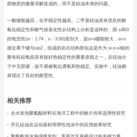
面物质的微量溶解造成的，而不是硅油本身的问题。
一般键能越高，化学稳定性越高。二甲基硅油具有优良的耐
氧化稳定性和耐气候老化性从结构上分析是这样的：因 si和0
的电负性(si：1.74，o：3.50)差别大，故si-o键能较大，si-o
接近离子键与sio2，组成的岩石结构类似这是作为 si-o-si链的
聚有机硅氧烷具有较好热稳定性的重要原因之一，且硅油分
子中无双键，故不易被氧化遇氧和热稳定。实验中，硅油都
表现出了良好的耐受性。
相关推荐
全水发泡聚氨酯材料在海洋工程中的耐久性和适用性研究
开孔硅油在运动器材用弹性泡沫中的应用效果研究
聚氨酯泡沫海绵爆发剂：革新汽车座椅设计的关键力量​