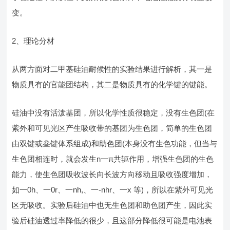
变。
2、理论分材
从两方面对二甲基硅油耐候性的实验结果进行解析，其一是
物质具有的官能团结构，其二是物质具有的化学键的键能。
硅油中没有活泼基团，所以化学性质很稳定，没有生色团(在
紫外和可见光区产生吸收带的基团为生色团，简单的生色团
由双键或叁键体系组成)和助色团(本身没有生色功能，但当与
生色团相连时，就会发生n一π共轭作用，增强生色团的生色
能力，使生色团吸收波长向长波方向移动且吸收强度增加，
如一0h、一0r、一nh,、一-nhr、一x 等)，所以在紫外可见光
区无吸收。实验后硅油中也无生色团和助色团产生，因此实
验后硅油透过率降低的很少，且这部分降低很可能是电池表