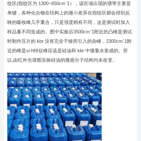
纹区(指纹区为 1300~650cmˉ1），该区域出现的谱带主要是
单键，各种化合物在结构上的微小差异在指纹区都会得到反
映的吸收峰几乎重合，只是强度稍有不同，这是测试时加入
样品量不同造成的。图中实验后3500cmˉ1附近的凸峰是测试
时制作压片的 kbr 没有完全干燥而引入的杂峰，2300cmˉ1附
近的峰是si-h特征峰应该是硅油和 kbr 中微量水形成的。所
以,由红外光谱图实验硅油的微观分子结构均未改变。