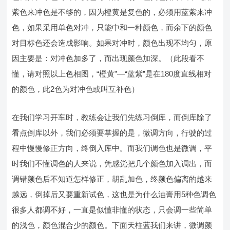
紫色来冲色是不够的，因为橙黄是复色的，必须用蓝紫来冲
色，如果采用单色对冲，只能中和一种颜色，而余下的颜色
对目标色还会造成影响。如果对冲时，颜色出现不均匀，原
因主要是：对冲色加多了，而出现颜色加深。（此段看不
懂，请对照以上色相图，“橙黄”—“蓝紫”是在180度直线相对
的颜色，此2色为对冲色或叫互补色）
在我们学习开车时，教练会让我们先练习倒库，而倒库除了
看点倒库以外，我们必须要掌握的是，微调方向，行驶的过
程中慢慢修正方向，终倒入库中。而我们调色也是微调，平
时我们不懂调色的人来说，凭感觉把几个颜色加入调出，而
调错颜色后不知道怎样修正，胡乱加色，终颜色偏离的越来
越远，倒掉后又要重新试色，这也是为什么油膏用5种色调色
很多人都调不好，一直是似懂非懂的状态，只会调一些简单
的浅色，颜色混合少的颜色。下面天柱蓝我们来讲，微调颜