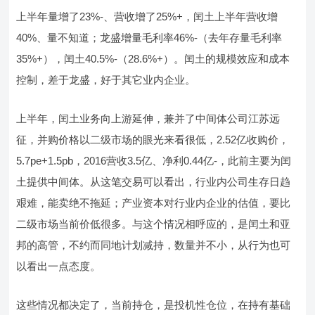
上半年量增了23%-、营收增了25%+，闰土上半年营收增
40%、量不知道；龙盛增量毛利率46%-（去年存量毛利率
35%+），闰土40.5%-（28.6%+）。闰土的规模效应和成本
控制，差于龙盛，好于其它业内企业。
上半年，闰土业务向上游延伸，兼并了中间体公司江苏远
征，并购价格以二级市场的眼光来看很低，2.52亿收购价，
5.7pe+1.5pb，2016营收3.5亿、净利0.44亿-，此前主要为闰
土提供中间体。从这笔交易可以看出，行业内公司生存日趋
艰难，能卖绝不拖延；产业资本对行业内企业的估值，要比
二级市场当前价低很多。与这个情况相呼应的，是闰土和亚
邦的高管，不约而同地计划减持，数量并不小，从行为也可
以看出一点态度。
这些情况都决定了，当前持仓，是投机性仓位，在持有基础