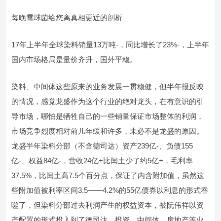
每晚雪球菌给您离真相更近的剖析
17年上半年全球染料销量13万吨-，同比增长了23%-，上半年
国内市场格局是量价齐升，国外平稳。
染料、中间体这些原来的业务发展一贯稳健，但半年报反映
的情况，感觉龙盛作为这个行业的绝对龙头，在有意识的引
导市场，哪怕是牺牲自己的一些销量保证市场整体的利润，
市场竞争烈度相对前几年缓和许多，未必不是龙盛的原因。
龙盛半年染料分部（不含德司达）资产239亿-、负债155
亿-、权益84亿-，营收24亿+比闰土少了约5亿+，毛利率
37.5%，比闰土高7.5个百分点，保证了内含附加值，虽然这
些附加值被利率区间3.5——4.2%的55亿债券以利息的形式吞
噬了，但染料分部过去利润产生的权益资本，被阮伟祥以资
产配置的形式投入到了德司达、投资、中间体、房地产等业