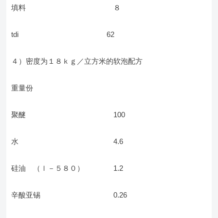
填料 ８
tdi 62
４）密度为１８ｋｇ／立方米的软泡配方
重量份
聚醚 100
水 4.6
硅油 （ｌ－５８０） 1.2
辛酸亚锡 0.26