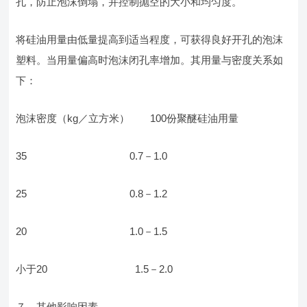
孔，防止泡沫倒塌，并控制抛空的大小和均匀度。
将硅油用量由低量提高到适当程度，可获得良好开孔的泡沫
塑料。当用量偏高时泡沫闭孔率增加。其用量与密度关系如
下：
泡沫密度（kg／立方米） 100份聚醚硅油用量
35 0.7－1.0
25 0.8－1.2
20 1.0－1.5
小于20 1.5－2.0
７、其他影响因素