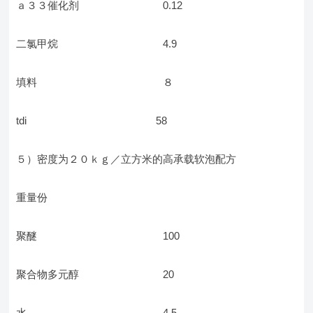
ａ３３催化剂 0.12
二氯甲烷 4.9
填料 ８
tdi 58
５）密度为２０ｋｇ／立方米的高承载软泡配方
重量份
聚醚 100
聚合物多元醇 20
水 4.5