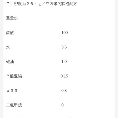
７）密度为２６ｋｇ／立方米的软泡配方
重量份
聚醚 100
水 3.6
硅油 1.0
辛酸亚锡 0.15
ａ３３ 0.3
二氯甲烷 0