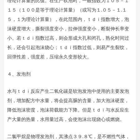
理论计算量的比值。在生产软泡时，一般指数为１０５－１
１５（１００是等于理论计算量）（或写为１.０５－１.１
５，１为理论计算量），在此范围内，ｔｄｉ指数增大，泡
沫硬度增大，撕裂强度变小，拉伸强度变小，断裂伸长率变
小。若ｔｄｉ指数过高，则会形成大孔和闭孔，熟化时间过
长，还会引起泡沫烧心；ｔｄｉ指数过低，则易产生裂纹，
回弹性差，强度差，压缩永久变形较大。
４、发泡剂
水与ｔｄｉ反应产生二氧化碳是软泡发泡中使用的主要发泡
剂，增加配方中水量，将会提高脲的含量，加大泡沫硬度，
降低泡沫密度，泡沫荷载能力下降。但是ｔｄｉ与水反应生
产大量的热量，水用量过高，会使泡沫出现烧心或燃烧。
二氯甲烷是物理发泡剂，其沸点３９.８℃，是不燃性气体，