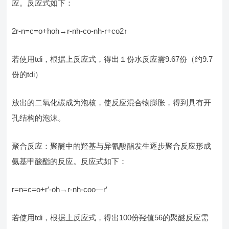
应。反应式如下：
2r-n=c=o+hoh→r-nh-co-nh-r+co2↑
若使用tdi，根据上反应式，得出１份水反应需9.67份（约9.7
份的tdi）
放出的二氧化碳成为泡核，使反应混合物膨胀，得到具有开
孔结构的泡沫。
聚合反应：聚醚中的羟基与异氰酸酯发生逐步聚合反应形成
氨基甲酸酯的反应。反应式如下：
r=n=c=o+r′-oh→r-nh-coo—r′
若使用tdi，根据上反应式，得出100份羟值56的聚醚反应需