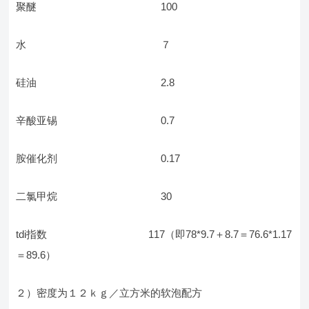
聚醚 100
水 ７
硅油 2.8
辛酸亚锡 0.7
胺催化剂 0.17
二氯甲烷 30
tdi指数 117（即78*9.7＋8.7＝76.6*1.17
＝89.6）
２）密度为１２ｋｇ／立方米的软泡配方