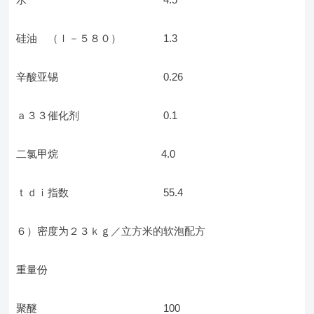
硅油 （ｌ－５８０） 1.3
辛酸亚锡 0.26
ａ３３催化剂 0.1
二氯甲烷 4.0
ｔｄｉ指数 55.4
６）密度为２３ｋｇ／立方米的软泡配方
重量份
聚醚 100