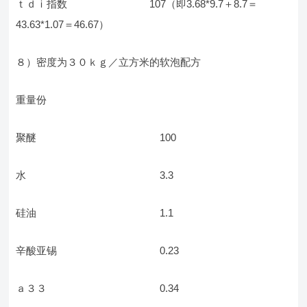
ｔｄｉ指数 107（即3.68*9.7＋8.7＝
43.63*1.07＝46.67）
８）密度为３０ｋｇ／立方米的软泡配方
重量份
聚醚 100
水 3.3
硅油 1.1
辛酸亚锡 0.23
ａ３３ 0.34