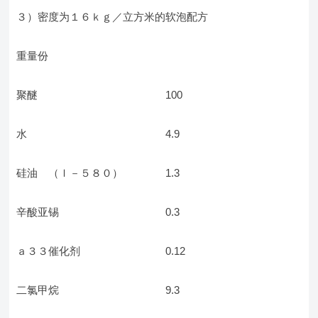
３）密度为１６ｋｇ／立方米的软泡配方
重量份
聚醚 100
水 4.9
硅油 （ｌ－５８０） 1.3
辛酸亚锡 0.3
ａ３３催化剂 0.12
二氯甲烷 9.3