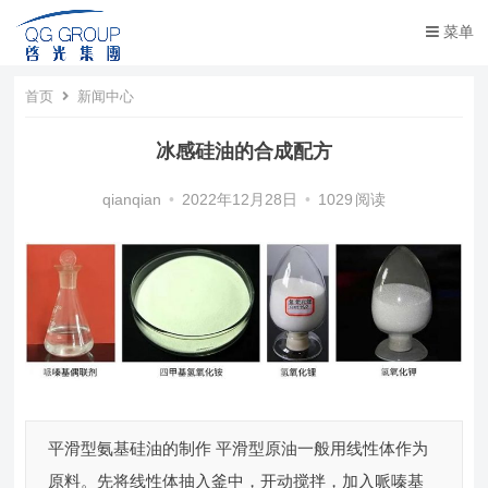
菜单
首页
新闻中心
冰感硅油的合成配方
qianqian
•
2022年12月28日
•
1029
阅读
平滑型氨基硅油的制作 平滑型原油一般用线性体作为
原料。先将线性体抽入釜中，开动搅拌，加入哌嗪基