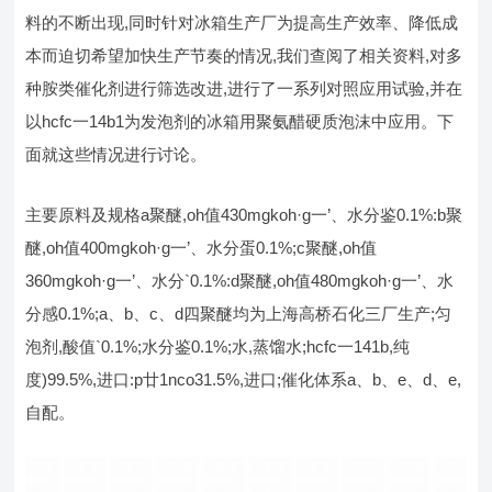
料的不断出现,同时针对冰箱生产厂为提高生产效率、降低成
本而迫切希望加快生产节奏的情况,我们查阅了相关资料,对多
种胺类催化剂进行筛选改进,进行了一系列对照应用试验,并在
以hcfc一14b1为发泡剂的冰箱用聚氨醋硬质泡沫中应用。下
面就这些情况进行讨论。
主要原料及规格a聚醚,oh值430mgkoh·g一’、水分鉴0.1%:b聚
醚,oh值400mgkoh·g一’、水分蛋0.1%;c聚醚,oh值
360mgkoh·g一’、水分`0.1%:d聚醚,oh值480mgkoh·g一’、水
分感0.1%;a、b、c、d四聚醚均为上海高桥石化三厂生产;匀
泡剂,酸值`0.1%;水分鉴0.1%;水,蒸馏水;hcfc一141b,纯
度)99.5%,进口:p廿1nco31.5%,进口;催化体系a、b、e、d、e,
自配。