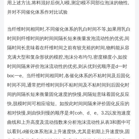
用上述方法,将料混好后倒入l模,测定l模不同部位泡沫的物性,
并对不同催化体系作对比试验
当纤维时间相同时,不同催化体系的乳白时间不等,如果用乳白
时间到纤维时间的时间间隔长短来衡量发泡流动性的优劣,间
隔时间长意味着在纤维时间之前有较充裕的时间,物料能从容
充满大型和复杂形状的模腔,泡沫分布均匀,密度梯度小,如按
时间间隔来评价泡沫流动性的优劣,则从优到劣顺序是d一时
boc一e。当纤维时间相同时,各催化体系的不粘时间及后固化
时间不同,通常把纤维时间到不粘时间及不粘时间到后固化时
间的间隔长短来衡量固化速度的快慢,间隔短意味着固化反应
快,脱模时间可相应缩短。如按此时间间隔来评价固化反应的
相对快慢,则由快到慢的顺序是:时coh、d、e。3.2以发泡速度
曲线和上升高度及流动指数来分析泡沫流动性从表3和图中可
以看到,d催化体系泡沫上升速度快,尤其是初期上升速度快,固