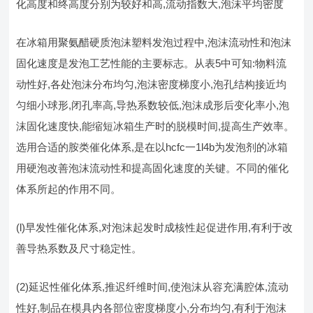
化高度和终高度分别为较好和高,流动指数大,泡沫平均密度
在冰箱用聚氨醋硬质泡沫塑料发泡过程中,泡沫流动性和泡沫
固化速度是发泡工艺性能的主要标志。从表5中可知:物料流
动性好,各处泡沫分布均匀,泡沫密度梯度小,泡孔结构接近均
匀细小球形,闭孔率高,导热系数较低,泡沫成形后变化率小,泡
沫固化速度快,能缩短冰箱生产时的脱模时间,提高生产效率。
选用合适的胺类催化体系,是在以hcfc一1l4b为发泡剂的冰箱
用硬泡改善泡沫流动性和提高固化速度的关键。不同的催化
体系所起的作用不同。
(l)早发性催化体系,对泡沫起发时成核性起促进作用,有利于改
善导热系数及尺寸稳定性。
(2)延迟性催化体系,推迟纤维时间,使泡沫从容充满腔体,流动
性好,制品在模具内各部位密度梯度小,分布均匀,有利于泡沫