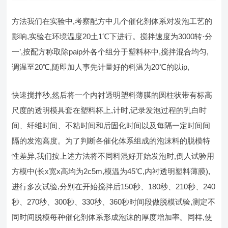
方法我们在实验中,考察配方中几个催化剂体系对发泡工艺的
影响,实验在环境温度20土1℃下进行。搅拌速度为3000转·分
一’,按配方称取除paip外各个组分于塑料杯中,搅拌混合均匀,
调温至20℃,随即加人事先计量好的料温为20℃的以ip,
快速搅拌秒,然后将一个内衬透明塑料薄膜的圆柱状带有标高
尺度的透明模具套在塑料杯上,计时,记录发泡过程的乳白时
间、纤维时间、不粘时间和后固化时间以及每隔一定时间间
隔的发泡高度。为了判断各催化体系组成的泡沫料的脱模特
性差异,我们按上述方法将不同料混好开始发泡时,倒人试验用
方模中(长x宽x高均为2c5m,模温为45℃,内衬透明塑料薄膜),
进行多次试验,分别在开始搅拌后150秒、180秒、210秒、240
秒、270秒、300秒、330秒、360秒时间段做脱模试验,测定不
同时间脱模每种催化剂体系形成泡沫的厚度增加率。同样,使