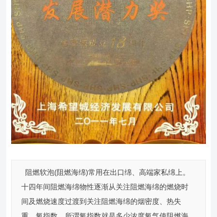
阻燃软泡(阻燃海绵)常用在出口绵、高端家私绵上。
十四年间阻燃海绵物性逐渐从关注阻燃海绵的燃烧时
间及燃烧速度过渡到关注阻燃海绵的烟密度、热失
重、氧指数。所谓氧指数就是多少浓度氧气使阻燃海