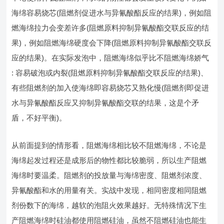
海绵容易烧芯(阻燃剂促进水与异氰酸酯反应的结果)，例如阻
燃海绵拉力会变差许多(阻燃原料抑制异氰酸酯交联反应的结
果)，例如阻燃海绵硬度会下降(阻燃原料抑制异氰酸酯交联反
应的结果)。在实际发泡中，阻燃海绵似乎比不阻燃海绵娇气
: 容易破泡或内裂(阻燃原料抑制异氰酸酯交联反应的结果)、
有些阻燃剂的加入使海绵即容易烧芯又熟化慢(阻燃剂即促进
水与异氰酸酯反应又抑制异氰酸酯交联的结果，这是个矛
盾，不好平衡)。
从前面提到的情形看，阻燃海绵相比较不阻燃海绵，不论是
海绵起发过程还是成形后的物性都比较脆弱，所以生产阻燃
海绵时要温柔。阻燃剂的投放量与海绵密度、阻燃剂浓度、
异氰酸酯和水的用量有关。实战中发现，相同密度相同阻燃
剂份数下的海绵，越软的泡阻火效果越好。无特殊情况下生
产阻燃海绵时硅油都使用阻燃硅油，虽然不阻燃硅油也能生