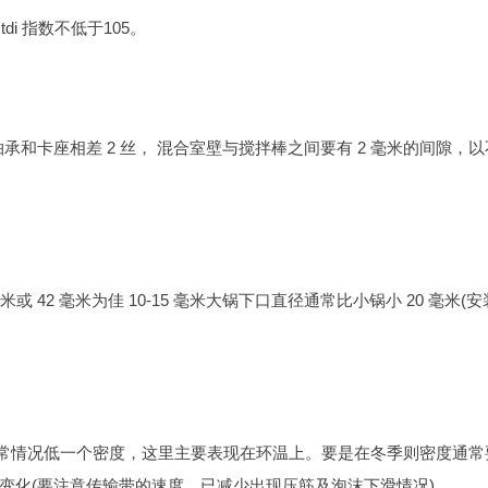
去 tdi 指数不低于105。
承和卡座相差 2 丝， 混合室壁与搅拌棒之间要有 2 毫米的间隙，以
5 毫米或 42 毫米为佳 10-15 毫米大锅下口直径通常比小锅小 20 毫米(
要比正常情况低一个密度，这里主要表现在环温上。要是在冬季则密度通常
变化(要注意传输带的速度，已减少出现压筋及泡沫下滑情况)