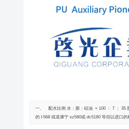
一、 配水比例 水：胺：硅油 = 100 ： 7 ： 35 
的 l-568 或道康宁 sz580或 dc5180 等但以进口