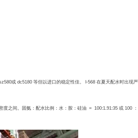
 sz580或 dc5180 等但以进口的稳定性佳。 l-568 在夏天配水时出现
 密度之间。固氨：配水比例：水：胺：硅油 = 100:1.91:35 或 100 ：